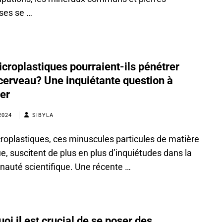
ses se …
croplastiques pourraient-ils pénétrer
cerveau? Une inquiétante question à
er
2024
SIBYLA
roplastiques, ces minuscules particules de matière
ue, suscitent de plus en plus d’inquiétudes dans la
uté scientifique. Une récente …
oi il est crucial de se poser des