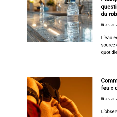
questi
du rob
3 OCT 
L’eau e
source 
quotidi
Commen
feu » 
2 OCT 
L’obser