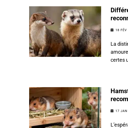
Différ
reconn
18 FÉV
La disti
amoureu
certes 
Hamste
recom
17 JAN
L’espér