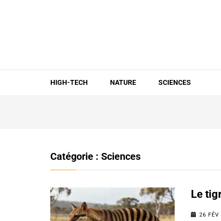
Aller
au
contenu
(Pressez
Entrée)
HIGH-TECH
NATURE
SCIENCES
Catégorie :
Sciences
Le tig
26 FÉV