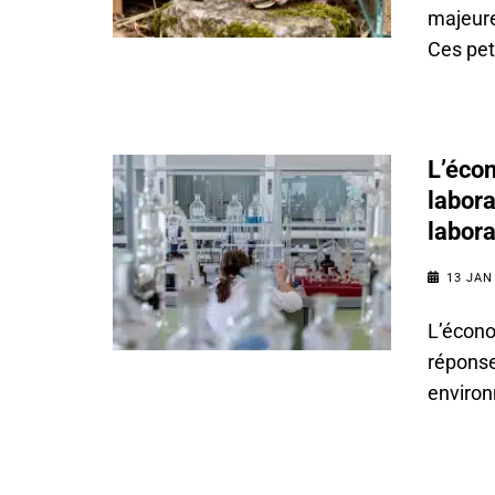
majeure
Ces pet
L’écon
labora
labora
13 JAN
L’écono
réponse
environ