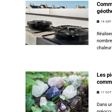
Comme
géoth
14 SEP
Réalise
nombreu
chaleur
Les pi
comm
17 OCT
Dans un
préoccu