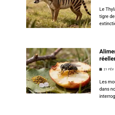
Le Thyl
tigre d
extinct
Alime
réell
21 FÉV
Les mo
dans no
interro