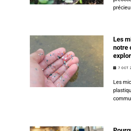
précieu
Les mi
notre 
explor
7 OCT 
Les mic
plastiq
communa
Pourqu