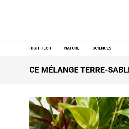
Aller
au
contenu
(Pressez
Entrée)
HIGH-TECH
NATURE
SCIENCES
CE MÉLANGE TERRE-SABLE