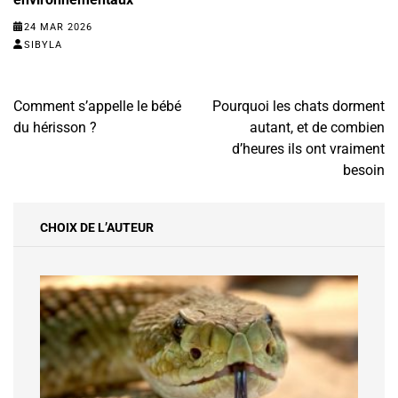
24 MAR 2026
SIBYLA
Navigation
Comment s’appelle le bébé
Pourquoi les chats dorment
de
du hérisson ?
autant, et de combien
l’article
d’heures ils ont vraiment
besoin
CHOIX DE L’AUTEUR