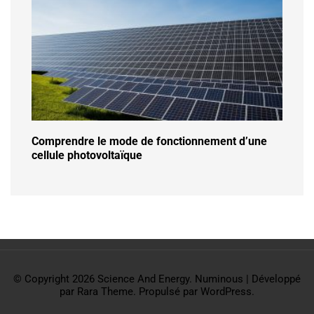
Comprendre le mode de fonctionnement d’une
cellule photovoltaïque
© Copyright 2026
Science And Energy
.
Numinous | Développé
par
Rara Theme
. Propulsé par
WordPress
.