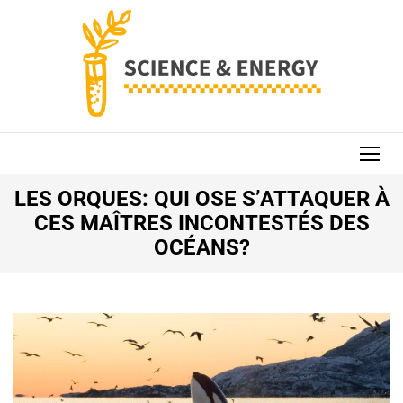
Aller
au
contenu
(Pressez
Entrée)
SCIENCE AND
ENERGY
LES ORQUES: QUI OSE S’ATTAQUER À
CES MAÎTRES INCONTESTÉS DES
OCÉANS?