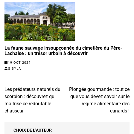
La faune sauvage insoupçonnée du cimetière du Père-
Lachaise : un trésor urbain à découvrir
19 OCT 2024
SIBYLA
Navigation
Les prédateurs naturels du
Plongée gourmande : tout ce
de
scorpion : découvrez qui
que vous devez savoir sur le
l’article
maîtrise ce redoutable
régime alimentaire des
chasseur
canards !
CHOIX DE L’AUTEUR