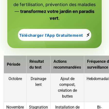
de fertilisation, prévention des maladies
—
transformez votre jardin en paradis
vert
.
⚡
Télécharger l'App Gratuitement
Résultat
Actions
Fréquence 
Période
du test
recommandées
surveillance
Octobre
Drainage
Ajout de
Hebdomadai
lent
compost,
création de
buttes
Novembre
Stagnation
Installation de
Bi-