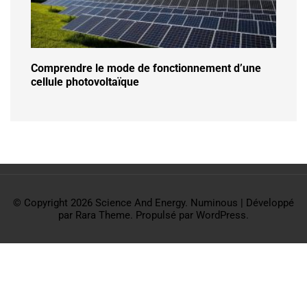
Comprendre le mode de fonctionnement d’une
cellule photovoltaïque
© Copyright 2026
Science And Energy
.
Numinous | Développé
par
Rara Theme
. Propulsé par
WordPress
.