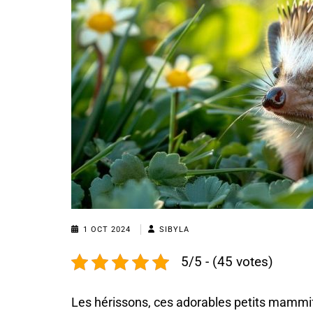
1 OCT 2024
SIBYLA
5/5 - (45 votes)
Les hérissons, ces adorables petits mammifè