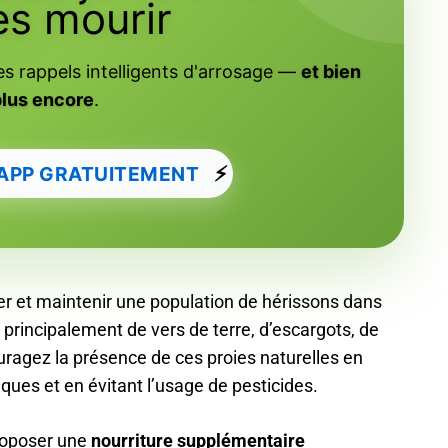
es mourir
es rappels intelligents d'arrosage —
et bien
plus encore
.
⚡
'APP GRATUITEMENT
irer et maintenir une population de hérissons dans
t principalement de vers de terre, d’escargots, de
ouragez la présence de ces proies naturelles en
ques et en évitant l’usage de pesticides.
roposer une
nourriture supplémentaire