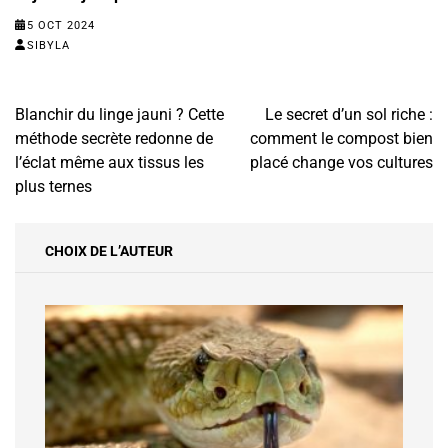
5 OCT 2024
SIBYLA
Navigation
Blanchir du linge jauni ? Cette
Le secret d’un sol riche :
de
méthode secrète redonne de
comment le compost bien
l’article
l’éclat même aux tissus les
placé change vos cultures
plus ternes
CHOIX DE L’AUTEUR