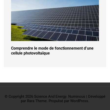
Comprendre le mode de fonctionnement d’une
cellule photovoltaïque
© Copyright 2026
Science And Energy
.
Numinous | Développé
par
Rara Theme
. Propulsé par
WordPress
.