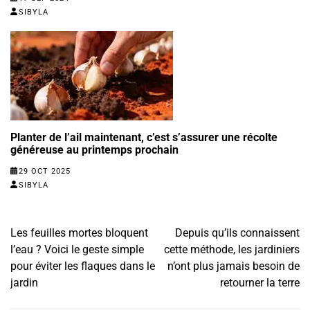
SIBYLA
Planter de l’ail maintenant, c’est s’assurer une récolte
généreuse au printemps prochain
29 OCT 2025
SIBYLA
Navigation
Les feuilles mortes bloquent
Depuis qu’ils connaissent
de
l’eau ? Voici le geste simple
cette méthode, les jardiniers
l’article
pour éviter les flaques dans le
n’ont plus jamais besoin de
jardin
retourner la terre