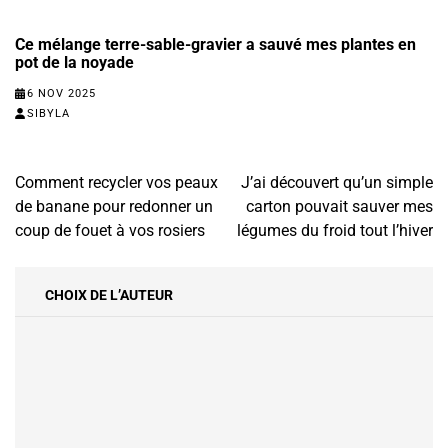
Ce mélange terre-sable-gravier a sauvé mes plantes en
pot de la noyade
6 NOV 2025
SIBYLA
Navigation
Comment recycler vos peaux
J’ai découvert qu’un simple
de
de banane pour redonner un
carton pouvait sauver mes
l’article
coup de fouet à vos rosiers
légumes du froid tout l’hiver
CHOIX DE L’AUTEUR