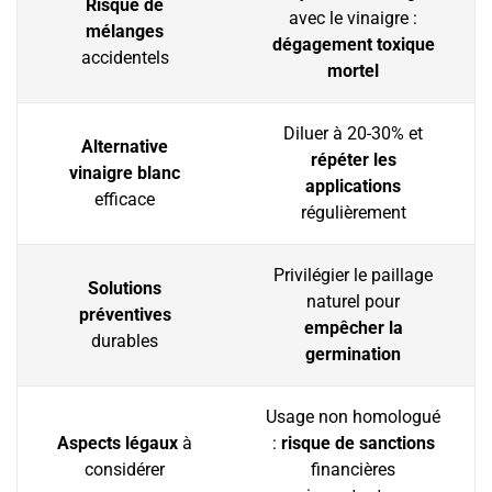
Risque de
avec le vinaigre :
mélanges
dégagement toxique
accidentels
mortel
Diluer à 20-30% et
Alternative
répéter les
vinaigre blanc
applications
efficace
régulièrement
Privilégier le paillage
Solutions
naturel pour
préventives
empêcher la
durables
germination
Usage non homologué
Aspects légaux
à
:
risque de sanctions
considérer
financières