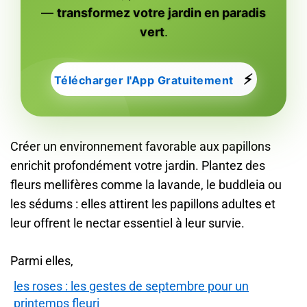
—
transformez votre jardin en paradis
vert
.
⚡
Télécharger l'App Gratuitement
Créer un environnement favorable aux papillons
enrichit profondément votre jardin. Plantez des
fleurs mellifères comme la lavande, le buddleia ou
les sédums : elles attirent les papillons adultes et
leur offrent le nectar essentiel à leur survie.
Parmi elles,
les roses : les gestes de septembre pour un
printemps fleuri