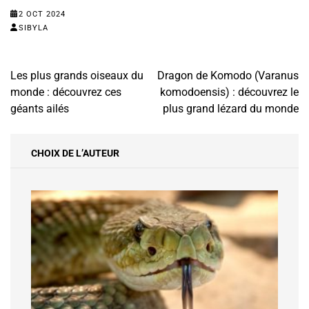
2 OCT 2024
SIBYLA
Navigation
Les plus grands oiseaux du
Dragon de Komodo (Varanus
de
monde : découvrez ces
komodoensis) : découvrez le
l’article
géants ailés
plus grand lézard du monde
CHOIX DE L’AUTEUR