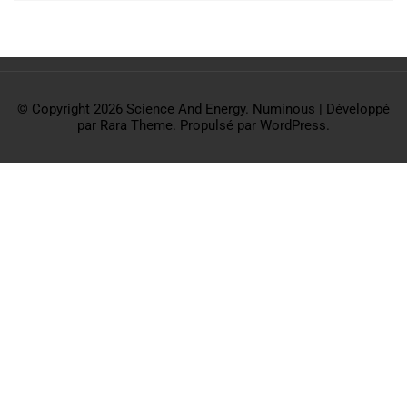
© Copyright 2026
Science And Energy
.
Numinous | Développé
par
Rara Theme
. Propulsé par
WordPress
.