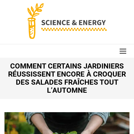
Aller
au
contenu
(Pressez
Entrée)
SCIENCE AND
ENERGY
COMMENT CERTAINS JARDINIERS
RÉUSSISSENT ENCORE À CROQUER
DES SALADES FRAÎCHES TOUT
L’AUTOMNE