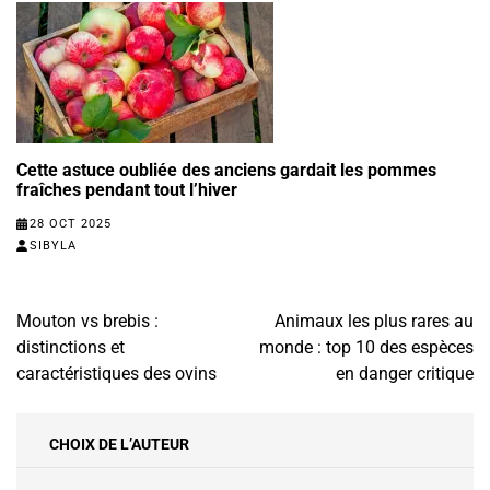
Cette astuce oubliée des anciens gardait les pommes
fraîches pendant tout l’hiver
28 OCT 2025
SIBYLA
Navigation
Mouton vs brebis :
Animaux les plus rares au
de
distinctions et
monde : top 10 des espèces
l’article
caractéristiques des ovins
en danger critique
CHOIX DE L’AUTEUR