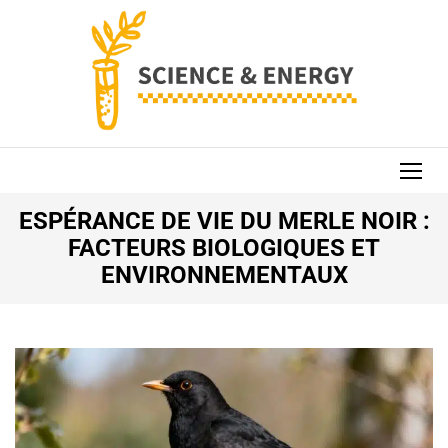
Aller
au
contenu
(Pressez
Entrée)
SCIENCE AND
ENERGY
ESPÉRANCE DE VIE DU MERLE NOIR :
FACTEURS BIOLOGIQUES ET
ENVIRONNEMENTAUX