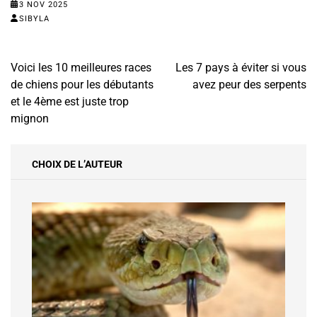
3 NOV 2025
SIBYLA
Navigation
Voici les 10 meilleures races
Les 7 pays à éviter si vous
de
de chiens pour les débutants
avez peur des serpents
l’article
et le 4ème est juste trop
mignon
CHOIX DE L’AUTEUR