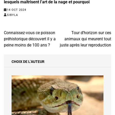
lesquels maîtrisent l’art de la nage et pourquoi
14 OCT 2024
SIBYLA
Navigation
Connaissez-vous ce poisson
Tour d’horizon sur ces
de
préhistorique découvert il y a
animaux qui meurent tout
l’article
peine moins de 100 ans ?
juste après leur reproduction
CHOIX DE L’AUTEUR