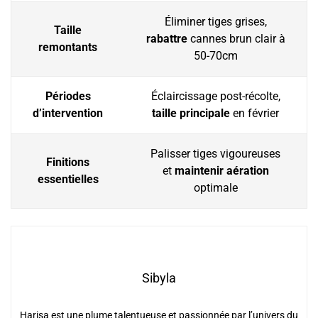
Éliminer tiges grises,
Taille
rabattre
cannes brun clair à
remontants
50-70cm
Périodes
Éclaircissage post-récolte,
d’intervention
taille principale
en février
Palisser tiges vigoureuses
Finitions
et
maintenir aération
essentielles
optimale
Sibyla
Harisa est une plume talentueuse et passionnée par l’univers du