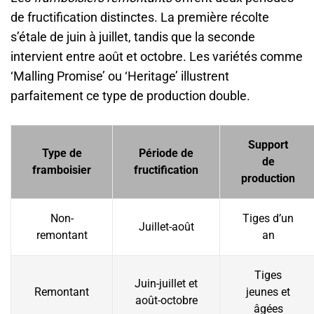
de fructification distinctes. La première récolte
s’étale de juin à juillet, tandis que la seconde
intervient entre août et octobre. Les variétés comme
‘Malling Promise’ ou ‘Heritage’ illustrent
parfaitement ce type de production double.
Support
Type de
Période de
de
framboisier
fructification
production
Non-
Tiges d’un
Juillet-août
remontant
an
Tiges
Juin-juillet et
Remontant
jeunes et
août-octobre
âgées