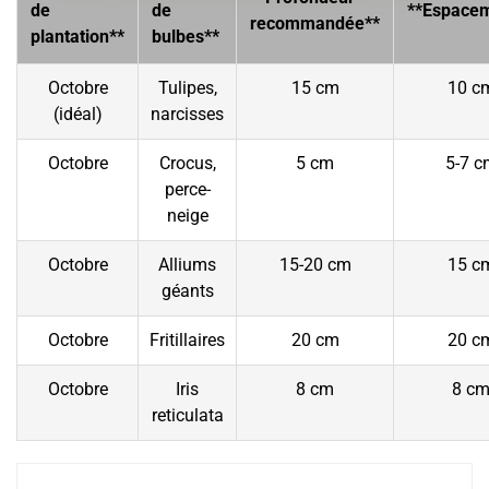
de
de
**Espace
recommandée**
plantation**
bulbes**
Octobre
Tulipes,
15 cm
10 c
(idéal)
narcisses
Octobre
Crocus,
5 cm
5-7 c
perce-
neige
Octobre
Alliums
15-20 cm
15 c
géants
Octobre
Fritillaires
20 cm
20 c
Octobre
Iris
8 cm
8 c
reticulata