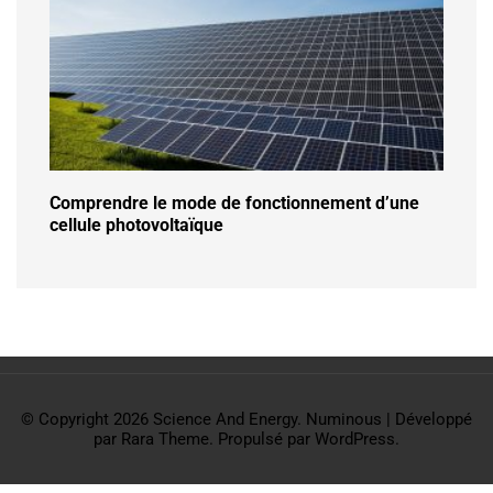
Comprendre le mode de fonctionnement d’une
cellule photovoltaïque
© Copyright 2026
Science And Energy
.
Numinous | Développé
par
Rara Theme
. Propulsé par
WordPress
.